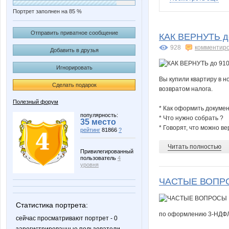
Портрет заполнен на 85 %
1May
2dFX
Отправить приватное сообщение
КАК ВЕРНУТЬ д
928
комментир
Добавить в друзья
Игнорировать
AllexB
BESiK
Вы купили квартиру в н
Сделать подарок
возвратом налога.
Полезный форум
* Как оформить докуме
Courvoisier
DARA
популярность:
* Что нужно собрать ?
35 место
* Говорят, что можно ве
рейтинг
81866
?
Читать полностью
Привилегированный
пользователь
4
HardRock
Hillerie
уровня
ЧАСТЫЕ ВОПР
Статистика портрета:
Jaguar-nn
KRUZ
по оформлению 3-НДФ
сейчас просматривают портрет - 0