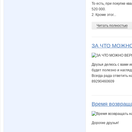
То есть, при покупке к
520 000.
kokon
kostro
2. Кроме этог...
Читать полностью
natali-bor
natylek
ЗА ЧТО МОЖНО
r@inforest
sb114
Друзья делюсь с вами и
будет полезно и нагляд
Всегда рада ответить 
89290460609
striped snake
ulser
Время возвраща
yulkin
yuran0
Дорогие друзья!