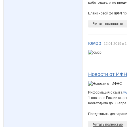
работодателя не предус
Леруш
ЛетучийГолл
Бланк новой 2-НДФЛ при
Читать полностью
Нельзя
Нона
юмор
12.01.2019 в 1
Первач
Попут
Новости от ИФ
Слакси
Сламбу
Информация с сайта
ww
1 января в России стар
необходимо до 30 апре
Вечный Странник
Викуш
Представить декларацию
Читать полностью