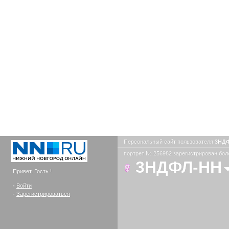
Персональный сайт пользователя
3НД
портрет № 256982 зарегистрирован боле
3НДФЛ-НН
Привет, Гость !
-
Войти
-
Зарегистрироваться