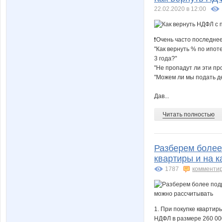
22.02.2020 в 12:00
Sonya43
SphinX
❗Очень часто последнее
"Как вернуть % по ипот
3 года?"
Tau
The bes
"Не пропадут ли эти п
"Можем ли мы подать д
Дав...
Yanalaw
Yura
Читать полностью
Разберем более
bsabsa
buta55
квартиры и на 
1787
комменти
iZverG
ira-cv
1. При покупке квартиры
НДФЛ в размере 260 00