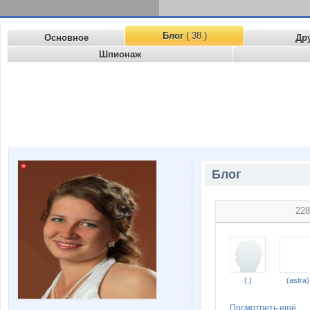
Блог
( 38 )
Основное
Др
Шпионаж
Блог
228
(.)
(astra)
Посмотреть ещё