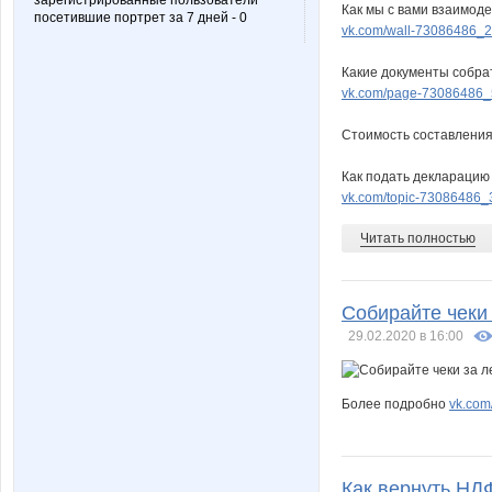
зарегистрированные пользователи
Как мы с вами взаимоде
посетившие портрет за 7 дней - 0
vk.com/wall-73086486_
Lotos
LuCini4
Какие документы собра
vk.com/page-73086486
Стоимость составления
MixUp
Moly55
Как подать декларацию 
vk.com/topic-73086486
Читать полностью
Nautilus
NeISTov
Собирайте чеки
29.02.2020 в 16:00
PaLadin
Pechk
Более подробно
vk.com
SSE
Samaru
Как вернуть НДФ