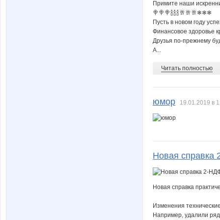
Примите наши искренн
🍭🍭🍭🍾🍾🍾🥂🥂🥂❄❄❄
мар-мышка
неме
Пусть в новом году успе
Финансовое здоровье к
Друзья по-прежнему бу
А...
Алёша подай патрон
АЛЕКС
Читать полностью
юмор
19.01.2019 в 1
ДмП
ДраКош
Ирика*
Ирин
Новая справка
Новая справка практиче
Красная шапочка
Кэтрин
Изменения технические
Например, удалили ряд 