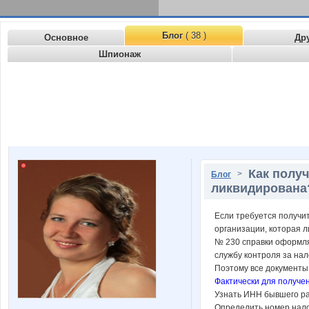
Блог
( 38 )
Основное
Др
Шпионаж
Как полу
>
Блог
ликвидирована
Если требуется получи
организации, которая л
№ 230 справки оформля
службу контроля за на
Поэтому все документы
Фактически для получе
Узнать ИНН бывшего ра
Определить номер нало