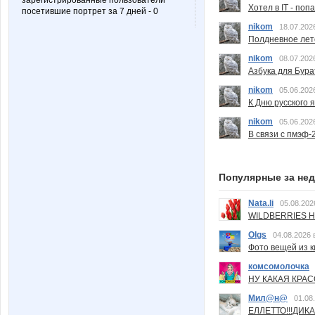
зарегистрированные пользователи
Хотел в IT - поп
посетившие портрет за 7 дней - 0
nikom
18.07.202
Полдневное лет
nikom
08.07.202
Азбука для Бура
nikom
05.06.202
К Дню русского 
nikom
05.06.202
В связи с пмэф-
Популярные за не
Nata.li
05.08.202
WILDBERRIES Н
Olgs
04.08.2026 
Фото вещей из ки
комсомолочка
НУ КАКАЯ КРАСОТ
Мил@н@
01.08
ЕЛЛЕТТО!!!ДИК