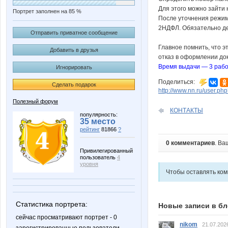
Для этого можно зайти
Портрет заполнен на 85 %
После уточнения режим
2НДФЛ. Обязательно дел
Отправить приватное сообщение
Главное помнить, что э
Добавить в друзья
отказ в оформлении д
Время выдачи — 3 рабо
Игнорировать
Поделиться:
Сделать подарок
http://www.nn.ru/user.
Полезный форум
КОНТАКТЫ
популярность:
35 место
рейтинг
81866
?
0 комментариев
. Ва
Привилегированный
пользователь
4
уровня
Чтобы оставлять ко
Статистика портрета:
Новые записи в бл
сейчас просматривают портрет - 0
nikom
21.07.202