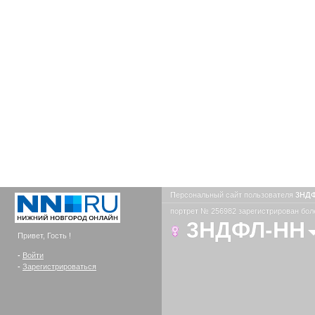
Персональный сайт пользователя
3НД
портрет № 256982 зарегистрирован боле
3НДФЛ-НН
Привет, Гость !
-
Войти
-
Зарегистрироваться