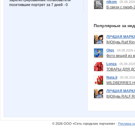
зарегистрированные пользователи
nikom
05.06.202
посетившие портрет за 7 дней - 0
В связи с пмэф-
Популярные за не
ЛУЧШАЯ МАРК
[b]Обувь Ralf Ri
Olgs
04.08.2026 
Фото вещей из ки
Lonza
05.08.2026
ТОВАРЫ ДЛЯ ДО
Nata.li
05.08.202
WILDBERRIES Н
ЛУЧШАЯ МАРК
[b]Обувь RALF RI
© 2026 ООО «Сеть городских порталов» ·
Реклама н