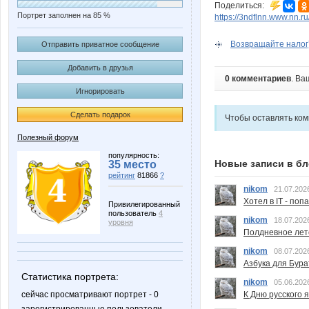
Поделиться:
Портрет заполнен на 85 %
https://3ndflnn.www.nn.ru
Возвращайте налог
Отправить приватное сообщение
Добавить в друзья
0 комментариев
. Ва
Игнорировать
Сделать подарок
Чтобы оставлять ко
Полезный форум
популярность:
Новые записи в бл
35 место
рейтинг
81866
?
nikom
21.07.202
Хотел в IT - поп
Привилегированный
пользователь
4
nikom
18.07.202
уровня
Полдневное лет
nikom
08.07.202
Азбука для Бура
Статистика портрета:
nikom
05.06.202
К Дню русского 
сейчас просматривают портрет - 0