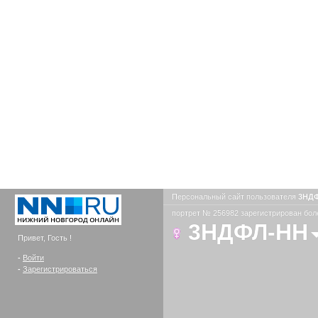
Персональный сайт пользователя
3НД
портрет № 256982 зарегистрирован боле
3НДФЛ-НН
Привет, Гость !
-
Войти
-
Зарегистрироваться