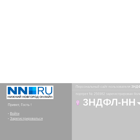
Персональный сайт пользователя
3НД
портрет № 256982 зарегистрирован боле
3НДФЛ-НН
Привет, Гость !
-
Войти
-
Зарегистрироваться