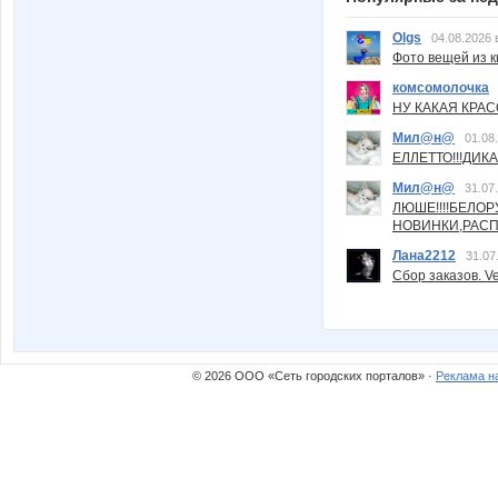
Olgs
04.08.2026 
Фото вещей из ки
комсомолочка
НУ КАКАЯ КРАСОТ
Мил@н@
01.08
ЕЛЛЕТТО!!!ДИК
Мил@н@
31.07
ЛЮШЕ!!!!БЕЛО
НОВИНКИ,РАСП
Лана2212
31.07
Сбор заказов. Ve
© 2026 ООО «Сеть городских порталов» ·
Реклама н