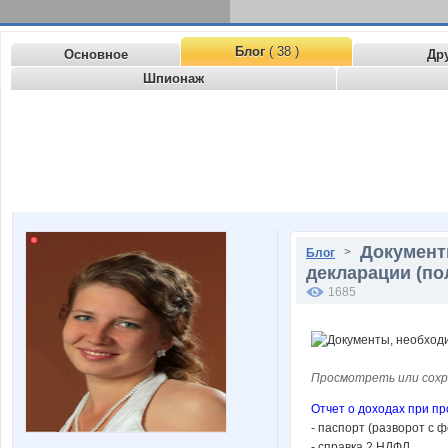
Блог
( 38 )
Основное
Др
Шпионаж
Документ
>
Блог
декларации (по
1685
Просмотреть или сохр
Отчет о доходах при п
- паспорт (разворот с ф
- справка 2 НДФЛ