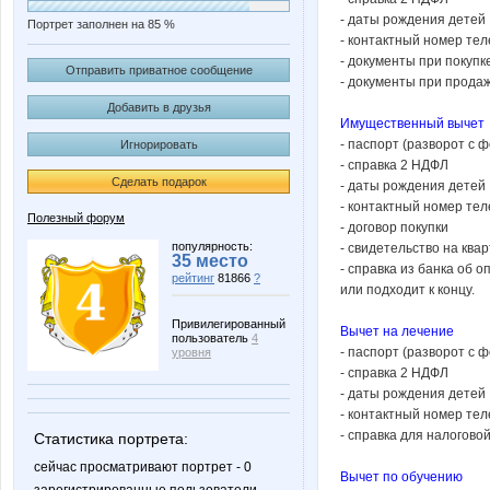
- даты рождения детей
Портрет заполнен на 85 %
- контактный номер те
- документы при покуп
Отправить приватное сообщение
- документы при прода
Добавить в друзья
Имущественный вычет
- паспорт (разворот с ф
Игнорировать
- справка 2 НДФЛ
Сделать подарок
- даты рождения детей
- контактный номер те
Полезный форум
- договор покупки
популярность:
- свидетельство на ква
35 место
- справка из банка об 
рейтинг
81866
?
или подходит к концу.
Привилегированный
Вычет на лечение
пользователь
4
- паспорт (разворот с ф
уровня
- справка 2 НДФЛ
- даты рождения детей
- контактный номер те
- справка для налогов
Статистика портрета:
сейчас просматривают портрет - 0
Вычет по обучению