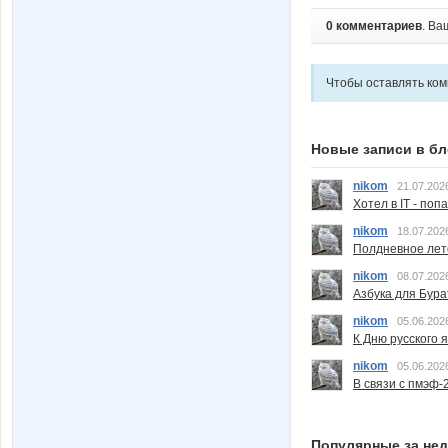
0 комментариев
. Ва
Чтобы оставлять ко
Новые записи в бл
nikom
21.07.202
Хотел в IT - поп
nikom
18.07.202
Полдневное лет
nikom
08.07.202
Азбука для Бура
nikom
05.06.202
К Дню русского 
nikom
05.06.202
В связи с пмэф-
Популярные за не