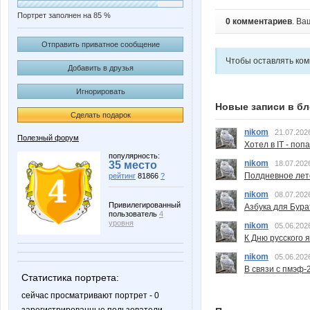
Портрет заполнен на 85 %
0 комментариев
. Ва
Отправить приватное сообщение
Чтобы оставлять ко
Добавить в друзья
Игнорировать
Новые записи в бл
Сделать подарок
nikom
21.07.202
Полезный форум
Хотел в IT - поп
популярность:
nikom
35 место
18.07.202
Полдневное лет
рейтинг
81866
?
nikom
08.07.202
Привилегированный
Азбука для Бура
пользователь
4
уровня
nikom
05.06.202
К Дню русского 
nikom
05.06.202
В связи с пмэф-
Статистика портрета:
сейчас просматривают портрет - 0