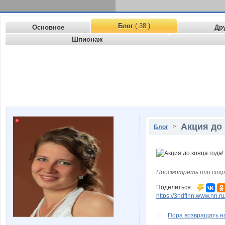
Блог
( 38 )
Основное
Др
Шпионаж
Акция до 
>
Блог
Просмотреть или сохр
Поделиться:
https://3ndflnn.www.nn.ru
Пора возвращать на