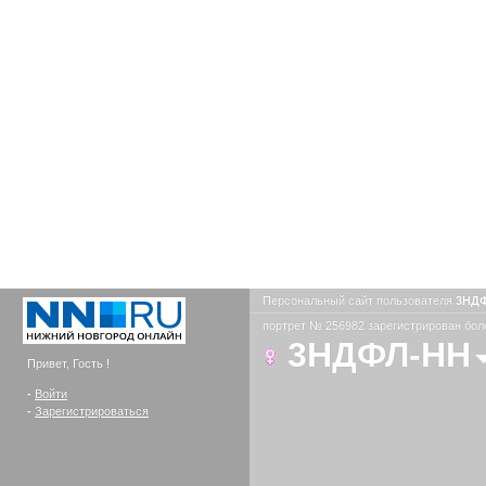
Персональный сайт пользователя
3НД
портрет № 256982 зарегистрирован боле
3НДФЛ-НН
Привет, Гость !
-
Войти
-
Зарегистрироваться