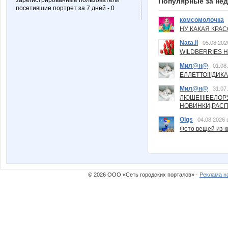
зарегистрированные пользователи
Популярные за не
посетившие портрет за 7 дней - 0
комсомолочка
НУ КАКАЯ КРАСОТ
Nata.li
05.08.202
WILDBERRIES Н
Мил@н@
01.08
ЕЛЛЕТТО!!!ДИК
Мил@н@
31.07
ЛЮШЕ!!!!БЕЛО
НОВИНКИ,РАСП
Olgs
04.08.2026 
Фото вещей из ки
© 2026 ООО «Сеть городских порталов» ·
Реклама н